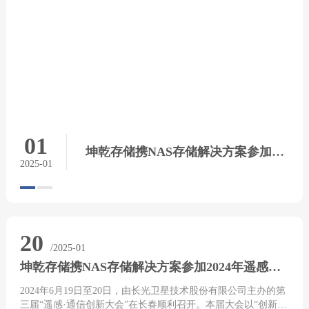
01
01
坤乾存储携NAS存储解决方案参加2024年遥感—通信创新大会
2024中国国际金融展开幕，坤乾携国产兆芯芯片HS6060A方案全新亮相
2025-01
20
/2025-01
坤乾存储携NAS存储解决方案参加2024年遥感—通信创新大会
2024年6月19日至20日，由长光卫星技术股份有限公司主办的第
三届“遥感·通信创新大会”在长春顺利召开。本届大会以“创新发